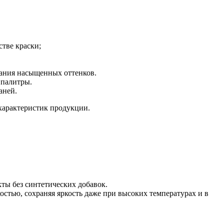
стве краски;
идания насыщенных оттенков.
 палитры.
аней.
характеристик продукции.
кты без синтетических добавок.
костью, сохраняя яркость даже при высоких температурах и в