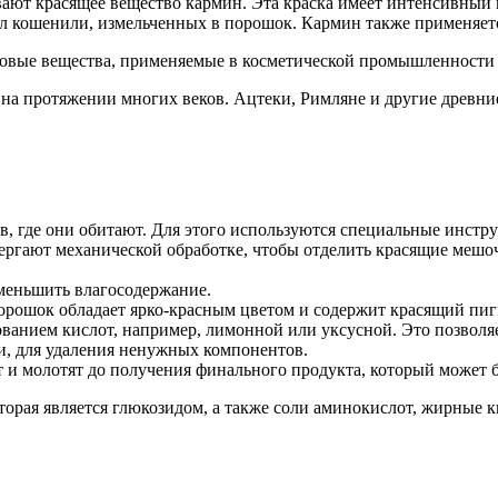
ают красящее вещество кармин. Эта краска имеет интенсивный 
 кошенили, измельченных в порошок. Кармин также применяетс
овые вещества, применяемые в косметической промышленности д
й на протяжении многих веков. Ацтеки, Римляне и другие древн
ов, где они обитают. Для этого используются специальные инст
ергают механической обработке, чтобы отделить красящие мешоч
меньшить влагосодержание.
порошок обладает ярко-красным цветом и содержит красящий пиг
ванием кислот, например, лимонной или уксусной. Это позволяе
и, для удаления ненужных компонентов.
т и молотят до получения финального продукта, который может 
орая является глюкозидом, а также соли аминокислот, жирные к