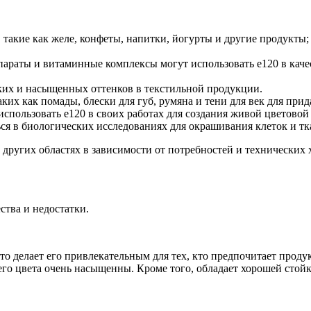
 такие как желе, конфеты, напитки, йогурты и другие продукты;
параты и витаминные комплексы могут использовать е120 в каче
рких и насыщенных оттенков в текстильной продукции.
аких как помады, блески для губ, румяна и тени для век для пр
использовать е120 в своих работах для создания живой цветовой
ься в биологических исследованиях для окрашивания клеток и тк
других областях в зависимости от потребностей и технических 
ства и недостатки.
что делает его привлекательным для тех, кто предпочитает проду
 его цвета очень насыщенны. Кроме того, обладает хорошей стой