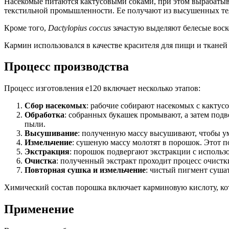
Насекомые питаются кактусовыми соками, при этом вырабатыв
текстильной промышленности. Ее получают из высушенных тел
Кроме того,
Dactylopius coccus
зачастую выделяют белесые воск
Кармин использовался в качестве красителя для пищи и ткане
Процесс производства
Процесс изготовления е120 включает несколько этапов:
Сбор насекомых
: рабочие собирают насекомых с кактус
Обработка
: собранных букашек промывают, а затем подв
пыли.
Высушивание
: полученную массу высушивают, чтобы у
Измельчение
: сушеную массу молотят в порошок. Этот 
Экстракция
: порошок подвергают экстракции с использо
Очистка
: полученный экстракт проходит процесс очистк
Повторная сушка и измельчение
: чистый пигмент суша
Химический состав порошка включает карминовую кислоту, кот
Применение