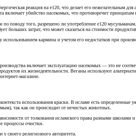
лергическая реакция на е120, что делает его нежелательным для 
та включает убийство насекомых, что противоречит принципам в
сии по поводу того, разрешено ли употребление е120 мусульманам
бует больших затрат, что может сказаться на стоимости продукто
у использованием кармина и учетом его недостатков при произв
производства включает эксплуатацию насекомых — это не соотв
продуктов их жизнедеятельности. Веганы используют альтерна
интернет-магазине.
от контекста использования краски. В исламе есть определенные
мым), так как он происходит от нечистых животных.
в зависимости от толкования исламского права разными школами
е процессы очистки.
 у своего религиозного авторитета.