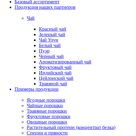
Базовый ассортимент
Продукция наших партнеров
Чай
Красный чай
Зеленый чай
Чай Улун
Белый чай
Пуэр
Черный чай
Ароматизированный чай
Фруктовый чай
Индийский чай
Цейлонский чай
Травяной чай
Примеры продукции
Ягодные порошки
Чайные порошки
Травяные порошки
Фруктовые порошки
Овощные порошки
Растительный протеин (концентрат белка)
Специи и пряности