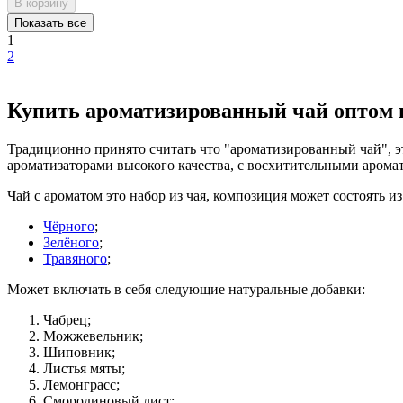
В корзину
Показать все
1
2
Купить ароматизированный чай оптом 
Традиционно принято считать что "ароматизированный чай", 
ароматизаторами высокого качества, с восхитительными аромата
Чай с ароматом это набор из чая, композиция может состоять из
Чёрного
;
Зелёного
;
Травяного
;
Может включать в себя следующие натуральные добавки:
Чабрец;
Можжевельник;
Шиповник;
Листья мяты;
Лемонграсс;
Смородиновый лист;