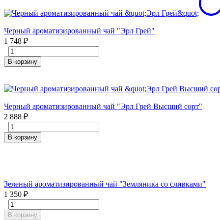
Черный ароматизированный чай "Эрл Грей"
1 748
₽
В корзину
Черный ароматизированный чай "Эрл Грей Высший сорт"
2 888
₽
В корзину
Зеленый ароматизированный чай "Земляника со сливками"
1 350
₽
В корзину