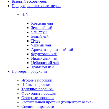
Базовый ассортимент
Продукция наших партнеров
Чай
Красный чай
Зеленый чай
Чай Улун
Белый чай
Пуэр
Черный чай
Ароматизированный чай
Фруктовый чай
Индийский чай
Цейлонский чай
Травяной чай
Примеры продукции
Ягодные порошки
Чайные порошки
Травяные порошки
Фруктовые порошки
Овощные порошки
Растительный протеин (концентрат белка)
Специи и пряности