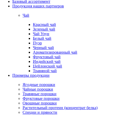
Базовый ассортимент
Продукция наших партнеров
Чай
Красный чай
Зеленый чай
Чай Улун
Белый чай
Пуэр
Черный чай
Ароматизированный чай
Фруктовый чай
Индийский чай
Цейлонский чай
Травяной чай
Примеры продукции
Ягодные порошки
Чайные порошки
Травяные порошки
Фруктовые порошки
Овощные порошки
Растительный протеин (концентрат белка)
Специи и пряности