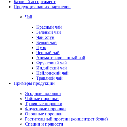
Базовый ассортимент
Продукция наших партнеров
Чай
Красный чай
Зеленый чай
Чай Улун
Белый чай
Пуэр
Черный чай
Ароматизированный чай
Фруктовый чай
Индийский чай
Цейлонский чай
Травяной чай
Примеры продукции
Ягодные порошки
Чайные порошки
Травяные порошки
Фруктовые порошки
Овощные порошки
Растительный протеин (концентрат белка)
Специи и пряности