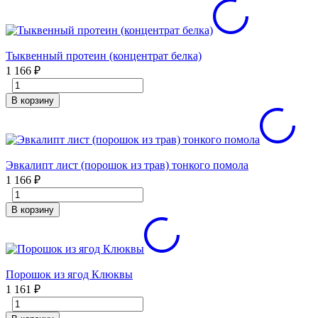
Тыквенный протеин (концентрат белка)
1 166
₽
В корзину
Эвкалипт лист (порошок из трав) тонкого помола
1 166
₽
В корзину
Порошок из ягод Клюквы
1 161
₽