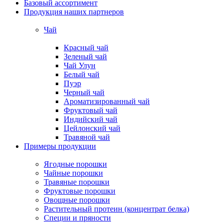
Базовый ассортимент
Продукция наших партнеров
Чай
Красный чай
Зеленый чай
Чай Улун
Белый чай
Пуэр
Черный чай
Ароматизированный чай
Фруктовый чай
Индийский чай
Цейлонский чай
Травяной чай
Примеры продукции
Ягодные порошки
Чайные порошки
Травяные порошки
Фруктовые порошки
Овощные порошки
Растительный протеин (концентрат белка)
Специи и пряности